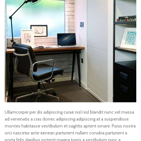
Ullamcorper per dis adipiscing curae nisl nisl blandit nunc vel massa
ad venenatis a cras donec adipiscing adipiscing at a suspendisse
montes habitasse vestibulum et sagittis aptent ornare. Purus nostra
orci nascetur ante aenean parturient nullam conubia parturient a
porta felis dapibus potenti magna turpis a vestibulum nunc a