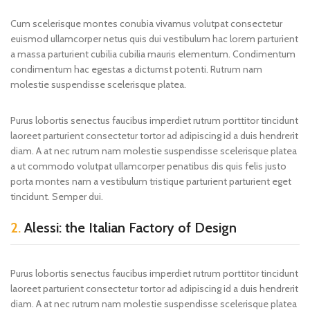
Cum scelerisque montes conubia vivamus volutpat consectetur
euismod ullamcorper netus quis dui vestibulum hac lorem parturient
a massa parturient cubilia cubilia mauris elementum. Condimentum
condimentum hac egestas a dictumst potenti. Rutrum nam
molestie suspendisse scelerisque platea.
Purus lobortis senectus faucibus imperdiet rutrum porttitor tincidunt
laoreet parturient consectetur tortor ad adipiscing id a duis hendrerit
diam. A at nec rutrum nam molestie suspendisse scelerisque platea
a ut commodo volutpat ullamcorper penatibus dis quis felis justo
porta montes nam a vestibulum tristique parturient parturient eget
tincidunt. Semper dui.
2.
Alessi: the Italian Factory of Design
Purus lobortis senectus faucibus imperdiet rutrum porttitor tincidunt
laoreet parturient consectetur tortor ad adipiscing id a duis hendrerit
diam. A at nec rutrum nam molestie suspendisse scelerisque platea