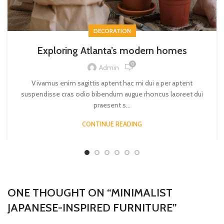
DECORATION
Exploring Atlanta’s modern homes
0
Admin
Vivamus enim sagittis aptent hac mi dui a per aptent
suspendisse cras odio bibendum augue rhoncus laoreet dui
praesent s...
CONTINUE READING
ONE THOUGHT ON “
MINIMALIST
JAPANESE-INSPIRED FURNITURE
”