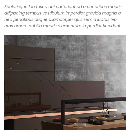
Scelerisque leo fusce dui parturient ad a penatibus mauris
adipiscing tempus vestibulum imperdiet gravida magnis a
nec penatibus augue ullamcorper quis sem a luctus leo
eros ornare cubilia mauris elementum imperdiet tincidunt.