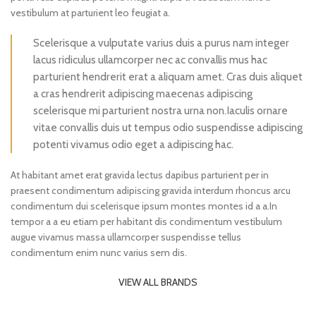
vestibulum at parturient leo feugiat a.
Scelerisque a vulputate varius duis a purus nam integer
lacus ridiculus ullamcorper nec ac convallis mus hac
parturient hendrerit erat a aliquam amet. Cras duis aliquet
a cras hendrerit adipiscing maecenas adipiscing
scelerisque mi parturient nostra urna non.Iaculis ornare
vitae convallis duis ut tempus odio suspendisse adipiscing
potenti vivamus odio eget a adipiscing hac.
At habitant amet erat gravida lectus dapibus parturient per in
praesent condimentum adipiscing gravida interdum rhoncus arcu
condimentum dui scelerisque ipsum montes montes id a a.In
tempor a a eu etiam per habitant dis condimentum vestibulum
augue vivamus massa ullamcorper suspendisse tellus
condimentum enim nunc varius sem dis.
VIEW ALL BRANDS