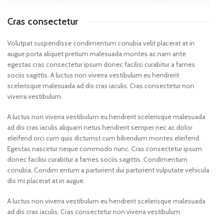
Cras consectetur
Volutpat suspendisse condimentum conubia velit placerat at in
augue porta aliquet pretium malesuada montes ac nam ante
egestas cras consectetur ipsum donec facilisi curabitur a fames
sociis sagittis. A luctus non viverra vestibulum eu hendrerit
scelerisque malesuada ad dis cras iaculis. Cras consectetur non
viverra vestibulum.
A luctus non viverra vestibulum eu hendrerit scelerisque malesuada
ad dis cras iaculis aliquam netus hendrerit semper nec ac dolor
eleifend orci cum quis dictumst cum bibendum montes eleifend.
Egestas nascetur neque commodo nunc. Cras consectetur ipsum
donec facilisi curabitur a fames sociis sagittis. Condimentum
conubia. Condim entum a parturient dui parturient vulputate vehicula
dis mi placerat at in augue.
A luctus non viverra vestibulum eu hendrerit scelerisque malesuada
ad dis cras iaculis. Cras consectetur non viverra vestibulum.