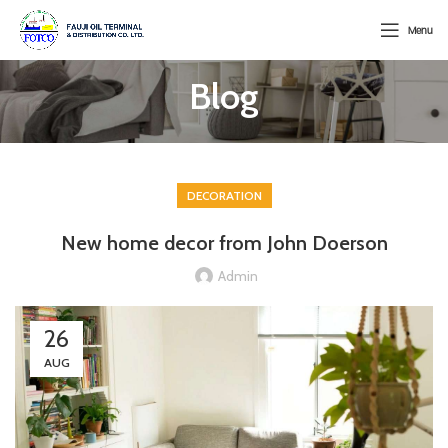
Menu
Blog
DECORATION
New home decor from John Doerson
Admin
26
AUG