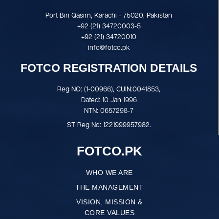
Port Bin Qasim, Karachi - 75020, Pakistan
+92 (21) 34720003-5
+92 (21) 34720010
info@fotco.pk
FOTCO REGISTRATION DETAILS
Reg NO: (1-00966), CUIN:0041853,
Dated: 10 Jan 1996
NTN: 0657298-7
ST Reg No: 1221999957982.
FOTCO.PK
WHO WE ARE
THE MANAGEMENT
VISION, MISSION &
CORE VALUES